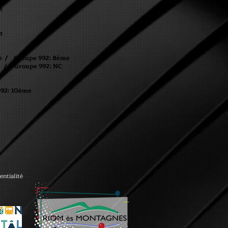
t
t
 Groupe 992: 8ème
 Groupe 992: NC
992: 10ème
entialité