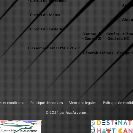
- Circuit de Barcelone:
Absen
- Circuit du Mans:
Absen
- Circuit du Castellet:
- (Course 1) Général: 19ème /
- (Course 2) Général: NC /
Classement Final PSCF 2023:
Général: 33ème / Groupe 
s et conditions
Politique de cookies
Mentions légales
Politique de confid
© 2024 par Asa Arverne.