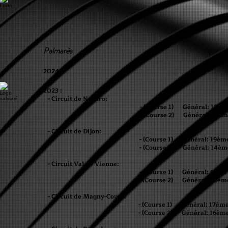
Palmarès
2024 :
20
23 :
- Circuit de Nogaro:
- (Course 1) Général: 18ème /
- (Course 2) Général: 14ème /
- Circuit de Dijon:
- (Course 1) Général: 19ème /
- (Course 2) Général: 14ème /
- Circuit Val de Vienne:
- (Course 1) Général: 6ème /
- (Course 2) Général: 10ème /
- Circuit de Magny-Cours:
- (Course 1) Général: 17ème /
- (Course 2) Général: 16ème /