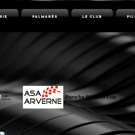
rie
Palmarès
Le Club
Pi
Porsche 992 GT3 Cup
-.-