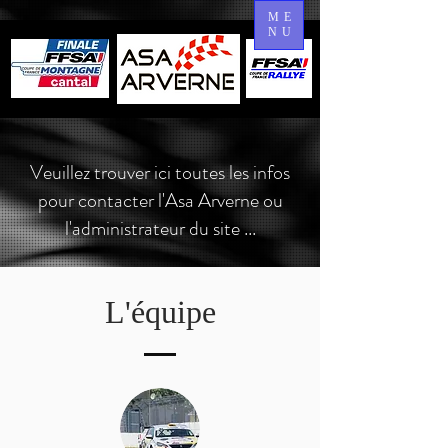
ME
NU
Veuillez trouver ici toutes les infos
pour contacter l'Asa Arverne ou
l'administrateur du site ...
L'équipe