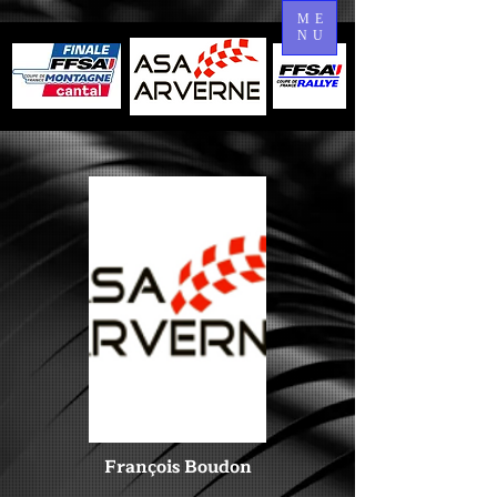
ME
NU
François Boudon