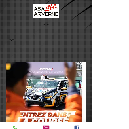
-.-
-.-