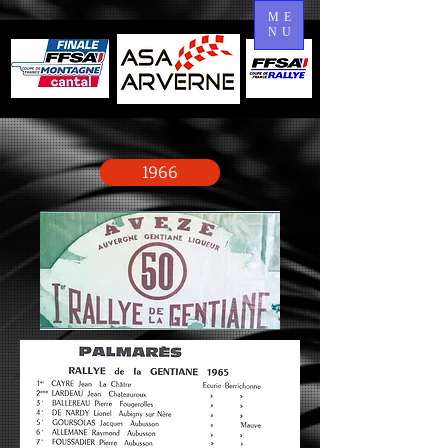
ME
NU
1966