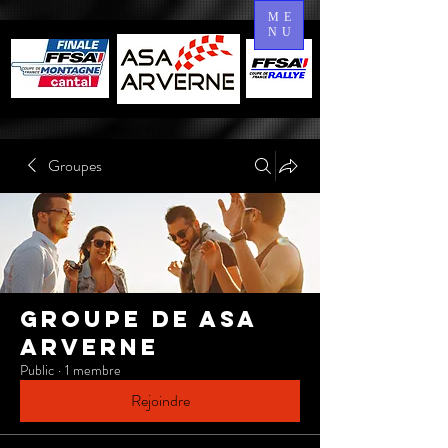
ME
NU
Groupes
Groupe de Asa
Arverne
Public
·
1 membre
Rejoindre